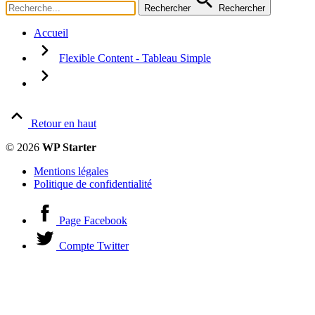
Rechercher
Rechercher
Code
Colonnes
Accueil
Éléments clés
Définitions
Flexible Content - Tableau Simple
Fichier
Galerie photo
Image + Texte
Image(s)
Introduction
Média
Retour en haut
Note, évaluation
© 2026
WP Starter
Note globale
Section (ouverture / fermeture)
Mentions légales
Shortcode
Politique de confidentialité
Table des matières
Tableau Simple
Tableau complexe
Page Facebook
Texte
Timeline
Compte Twitter
Titre
Tutoriel