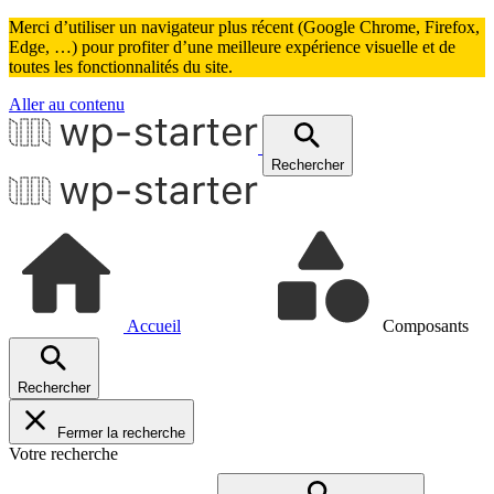
Merci d’utiliser un navigateur plus récent (Google Chrome, Firefox,
Edge, …) pour profiter d’une meilleure expérience visuelle et de
toutes les fonctionnalités du site.
Aller au contenu
Rechercher
Accueil
Composants
Accordéon
Articles liés
Rechercher
Avantages / Inconvénients
Billboard
Bouton(s)
Fermer la recherche
Cards
Votre recherche
Carte
Citation, témoignage