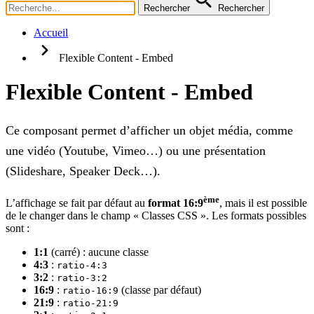
Rechercher
Rechercher
Accueil
Flexible Content - Embed
Flexible Content - Embed
Ce composant permet d’afficher un objet média, comme
une vidéo (Youtube, Vimeo…) ou une présentation
(Slideshare, Speaker Deck…).
ème
L’affichage se fait par défaut au
format 16:9
, mais il est possible
de le changer dans le champ « Classes CSS ». Les formats possibles
sont :
1:1
(carré) : aucune classe
4:3
:
ratio-4:3
3:2
:
ratio-3:2
16:9
:
(classe par défaut)
ratio-16:9
21:9
:
ratio-21:9