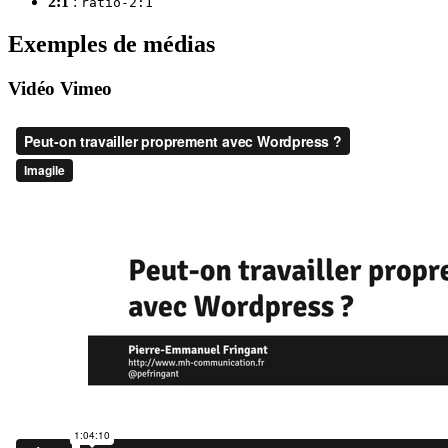
2:1
:
ratio-2:1
Exemples de médias
Vidéo Vimeo