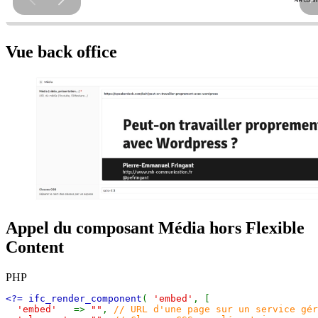
Vue back office
Appel du composant Média hors Flexible
Content
PHP
<?= ifc_render_component
( 
'embed'
, [

'embed'   
=> 
""
, 
// URL d'une page sur un service gér