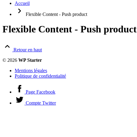
Articles liés
Accueil
Avantages / Inconvénients
Billboard
Flexible Content - Push product
Bouton(s)
Cards
Flexible Content - Push product
Carte
Citation, témoignage
Code
Colonnes
Retour en haut
Éléments clés
Définitions
© 2026
WP Starter
Fichier
Galerie photo
Mentions légales
Image + Texte
Politique de confidentialité
Image(s)
Introduction
Média
Page Facebook
Note, évaluation
Note globale
Compte Twitter
Section (ouverture / fermeture)
Shortcode
Table des matières
Tableau Simple
Tableau complexe
Texte