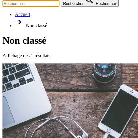
Rechercher
Rechercher
Accueil
Non classé
Non classé
Affichage des 1 résultats
Accordéon
Articles liés
Avantages / Inconvénients
Billboard
Bouton(s)
Cards
Carte
Citation, témoignage
Code