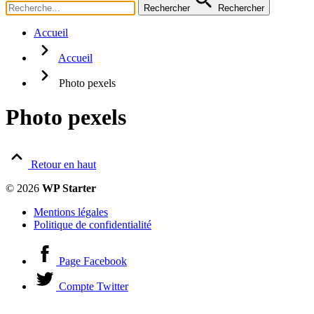
Rechercher
Rechercher
Code
Colonnes
Accueil
Éléments clés
Définitions
Accueil
Fichier
Galerie photo
Photo pexels
Image + Texte
Image(s)
Introduction
Photo pexels
Média
Note, évaluation
Note globale
Section (ouverture / fermeture)
Retour en haut
Shortcode
Table des matières
© 2026
WP Starter
Tableau Simple
Tableau complexe
Mentions légales
Texte
Politique de confidentialité
Timeline
Titre
Page Facebook
Tutoriel
Compte Twitter