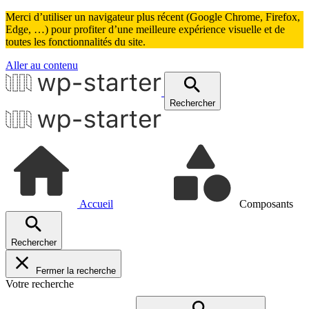
Merci d’utiliser un navigateur plus récent (Google Chrome, Firefox,
Edge, …) pour profiter d’une meilleure expérience visuelle et de
toutes les fonctionnalités du site.
Aller au contenu
Rechercher
Accueil
Composants
Accordéon
Articles liés
Rechercher
Avantages / Inconvénients
Billboard
Bouton(s)
Fermer la recherche
Cards
Votre recherche
Carte
Citation, témoignage